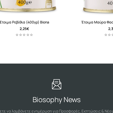
Έτοιμα Ρεβίθια (400γρ) Biona
Έτοιμα Μαύρα Φασό
2,25€
2,
Biosophy News
ετε να λαμβάνετε ενημέρωση για Προσφορές, Εκπτώσεις & Νέα 