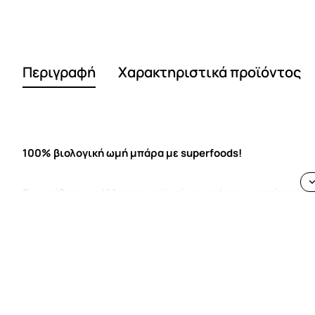
Περιγραφή
Χαρακτηριστικά προϊόντος
100
%
βιολογική ωμή
μπάρα με
superfoods!
Σε αντίθεση με
άλλες πρωτε
ϊνούχες μπάρες οι
οποίες
είνα
βασίζεται σε
πιθανόν
τ
ην καλύτερη πηγή
φυτικής πρωτεΐνη
πρωτεΐνη
, δηλαδή
περιέχει όλα τα
8
αμινοξέα
και είναι πλ
(ακατέργαστα) συστατικά
.
Και
η γεύση του είναι
τόσο φυσι
Χωρίς γλουτένη.
Χωρίς σόγια
.
Χωρίς προσθήκη
ζάχαρης
ή 