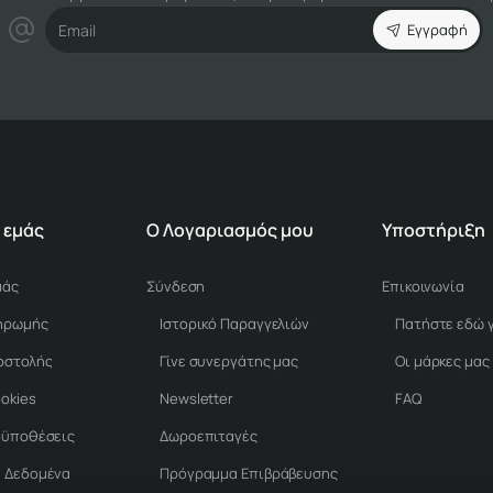
Email
Εγγραφή
 εμάς
Ο Λογαριασμός μου
Υποστήριξη
μάς
Σύνδεση
Επικοινωνία
ηρωμής
Ιστορικό Παραγγελιών
οστολής
Γίνε συνεργάτης μας
Οι μάρκες μας
ookies
Newsletter
FAQ
οϋποθέσεις
Δωροεπιταγές
 Δεδομένα
Πρόγραμμα Επιβράβευσης