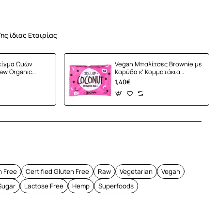
Της ίδιας Εταιρίας
είγμα Ωμών
Vegan Μπαλίτσες Brownie με
aw Organic
Καρύδα κ' Κομματάκια
0gr) Amazonia
Σοκολάτας (40γρ) Roobar
1,40€
App
mail
n Free
Certified Gluten Free
Raw
Vegetarian
Vegan
Sugar
Lactose Free
Hemp
Superfoods