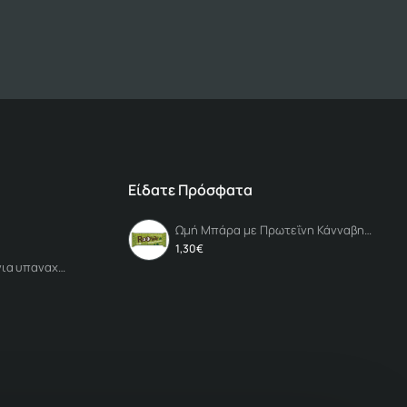
Είδατε Πρόσφατα
Ωμή Μπάρα με Πρωτεΐνη Κάνναβης Χ/ΓΛ (30γρ) Roobar
1,30€
Πατήστε εδώ για υπαναχώρηση