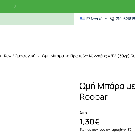
210-62181
Ελληνικά
Raw / Ωμοφαγική
Ωμή Μπάρα με Πρωτεΐνη Κάνναβης Χ/ΓΛ (30γρ) R
me
Ωμή Μπάρα με
Roobar
Από
1,30€
Τιμή σε πόντους ανταμοιβής: 130