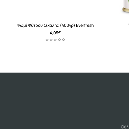
Ψωμί Φύτρου Σίκαλης (400γρ) Everfresh
4,05€
Θέλ