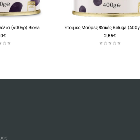
λια (400γρ) Biona
Έτοιμες Μαύρες Φακές Beluga (400γ
30€
2,65€
μας;