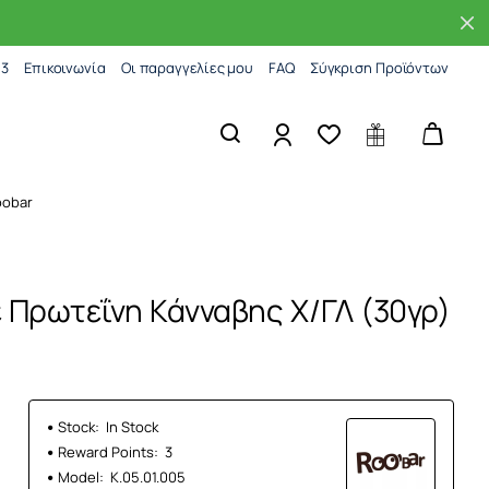
83
Επικοινωνία
Οι παραγγελίες μου
FAQ
Σύγκριση Προϊόντων
oobar
 Πρωτεΐνη Κάνναβης Χ/ΓΛ (30γρ)
Stock:
In Stock
Reward Points:
3
Model:
Κ.05.01.005