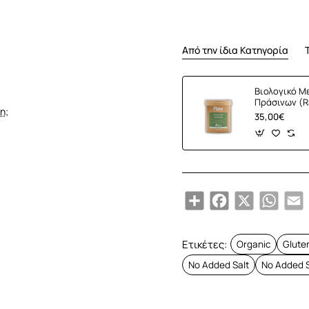
Από την ίδια Κατηγορία
Βιολογικό Μ
Πράσινων (R
η;
Greens) (10
35,00€
Share
Facebook
X
Whats
E
Ετικέτες:
Organic
Glute
No Added Salt
No Added 