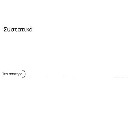
Συστατικά
ι
ιδιαίτερα επεξεργασμένες
και δύσκολο να
χων
ευτούν,
η ROO'B
ς, την
κάνναβη
.
Η πρωτεΐνη
κάνναβης
είναι
ολοκληρωμένη
ούσια
σε
φυτικές ίνες
.
Απλή συνταγή, περιέχει
μόνο
τρια ωμά
κά καλή!
άλλου γλυκαντικού.
Χωρίς αλάτι.
Vegan
.