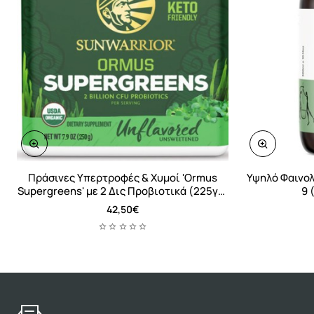
-10%
Πράσινες Υπερτροφές & Χυμοί 'Ormus
Υψηλό Φαινολ
Supergreens' με 2 Δις Προβιοτικά (225γρ)
9 
Sunwarrior
42,50€