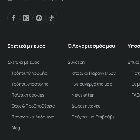
Σχετικά με εμάς
Ο Λογαριασμός μου
Υποσ
Σχετικά με εμάς
Σύνδεση
Επικο
Τρόποι πληρωμής
Ιστορικό Παραγγελιών
Τρόποι Αποστολής
Γίνε συνεργάτης μας
Οι 
Πολιτική cookies
Newsletter
FAQ
Όροι & Προϋποθέσεις
Δωροεπιταγές
Προσωπικά Δεδομένα
Πρόγραμμα Επιβράβευσης
Blog