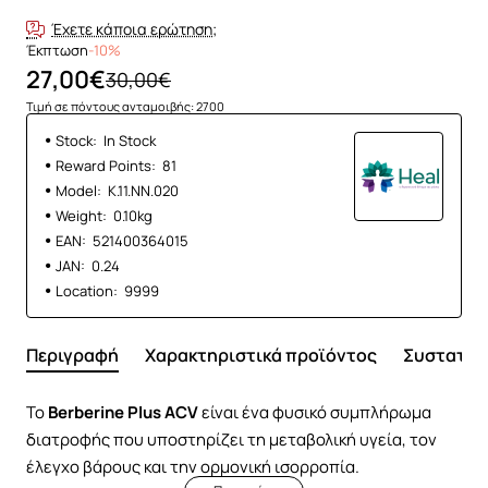
Έχετε κάποια ερώτηση;
Έκπτωση
-10%
27,00€
30,00€
Τιμή σε πόντους ανταμοιβής: 2700
Stock:
In Stock
Reward Points:
81
Model:
Κ.11.ΝΝ.020
Weight:
0.10kg
EAN:
521400364015
JAN:
0.24
Location:
9999
Περιγραφή
Χαρακτηριστικά προϊόντος
Συστατικ
Το
Berberine Plus ACV
είναι ένα φυσικό συμπλήρωμα
διατροφής που υποστηρίζει τη μεταβολική υγεία, τον
έλεγχο βάρους και την ορμονική ισορροπία.