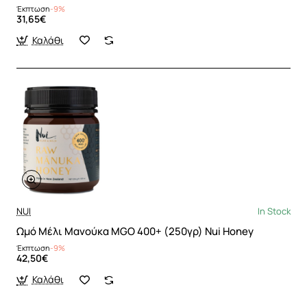
Έκπτωση
-9%
31,65€
Καλάθι
NUI
In Stock
Ωμό Μέλι Μανούκα MGO 400+ (250γρ) Nui Honey
Έκπτωση
-9%
42,50€
Καλάθι