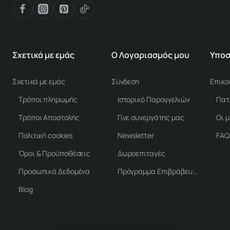
Σχετικά με εμάς
Ο Λογαριασμός μου
Υποσ
Σχετικά με εμάς
Σύνδεση
Επικο
Τρόποι πληρωμής
Ιστορικό Παραγγελιών
Τρόποι Αποστολής
Γίνε συνεργάτης μας
Οι 
Πολιτική cookies
Newsletter
FAQ
Όροι & Προϋποθέσεις
Δωροεπιταγές
Προσωπικά Δεδομένα
Πρόγραμμα Επιβράβευσης
Blog