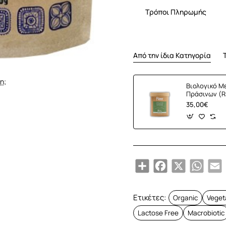
Τρόποι Πληρωμής
Από την ίδια Κατηγορία
η;
Βιολογικό Μ
Πράσινων (R
Greens) (10
35,00€
Share
Facebook
X
Whats
E
Ετικέτες:
Organic
Veget
Lactose Free
Macrobiotic