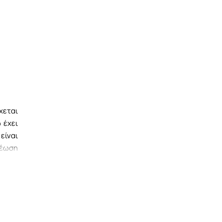
χεται
 έχει
είναι
νέωση
εις.
τε με