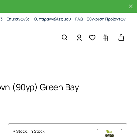
83
Επικοινωνία
Οι παραγγελίες μου
FAQ
Σύγκριση Προϊόντων
νη (90γρ) Green Bay
Stock:
In Stock