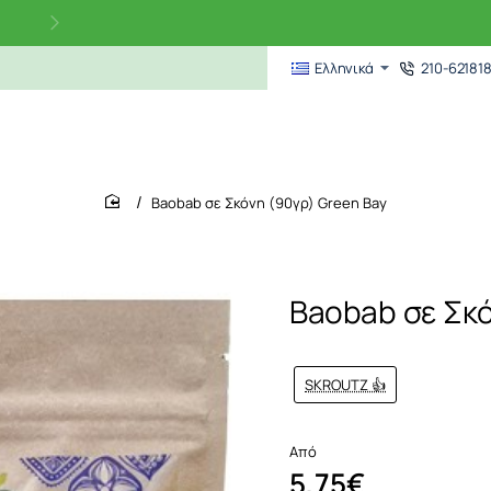
210-62181
Ελληνικά
Baobab σε Σκόνη (90γρ) Green Bay
home
Baobab σε Σκό
SKROUTZ 👍
Από
5,75€