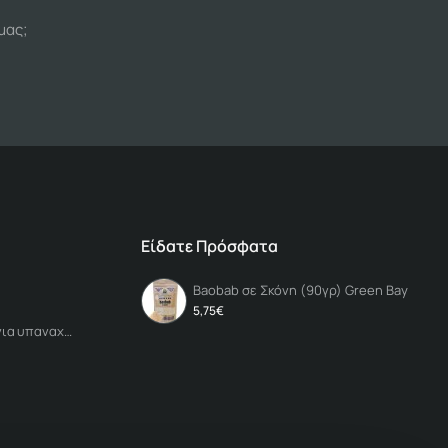
μας;
Είδατε Πρόσφατα
Baobab σε Σκόνη (90γρ) Green Bay
5,75€
Πατήστε εδώ για υπαναχώρηση