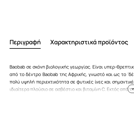
Περιγραφή
Χαρακτηριστικά προϊόντος
Baobab σε σκόνη βιολογικής γεωργίας. Είναι υπερ-θρεπτι
από το δέντρο Βaobab της Αφρικής, γνωστό και ως το ‘δέν
πολύ υψηλή περιεκτικότητα σε φυτικές ίνες και σημαντικέ
ιδιαίτερα πλούσιο σε ασβέστιο και βιταμίνη C. Εκτός από 
των κυττάρων και καθυστερεί τη διαδικασίας γήρανσης εν
Eπιστημονική ονομασία: Adansonia digitata L. (αδανσονία).
Τρόπος χρήσης:
Μπορείτε να απολαύσετε τη σκόνη Baob