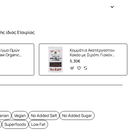
Της ίδιας Εταιρίας
είγμα Ωμών
Κομμάτια Ακατέργαστου
aw Organic
Κακάο με Σιρόπι Γιακόν
0gr) Amazonia
'Yacon' (100γρ) Green Bay
5,30€
App
mail
arian
Vegan
No Added Salt
No Added Sugar
Superfoods
Low Fat