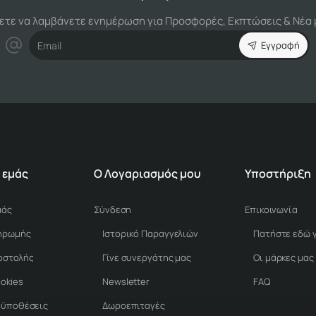
ετε να λαμβάνετε ενημέρωση για Προσφορές, Εκπτώσεις & Νέα 
Email
Εγγραφή
 εμάς
Ο Λογαριασμός μου
Υποστήριξη
μάς
Σύνδεση
Επικοινωνία
ηρωμής
Ιστορικό Παραγγελιών
οστολής
Γίνε συνεργάτης μας
Οι μάρκες μας
ookies
Newsletter
FAQ
οϋποθέσεις
Δωροεπιταγές