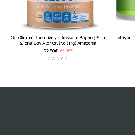
-7%
-13
Ωμή Φυτική Πρωτεΐνη για Απώλεια Βάρους 'Slim
Μείγμα Π
&Tone' Βανίλια/Κανέλα (1kg) Amazonia
62,50€
66,95€