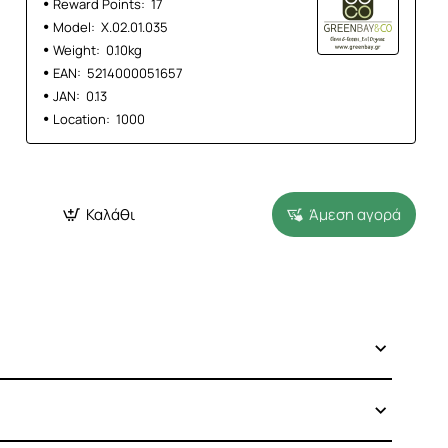
Reward Points:
17
Model:
Χ.02.01.035
Weight:
0.10kg
EAN:
5214000051657
JAN:
0.13
Location:
1000
Καλάθι
Άμεση αγορά